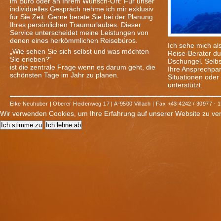
im Büro oder an Ihrem Wunsch-Ort: Für unser
individuelles Gespräch nehme ich mir exklusiv
für Sie Zeit. Gerne berate Sie bei der Planung
Ihres persönlichen Traumurlaubes. Dieser
Service unterscheidet meine Leistungen von
denen eines herkömmlichen Reisebüros.
Ich sehe mich al
„Wie sehen Sie sich selbst und was möchten
Reise-Berater du
Sie erleben?“
Dschungel. Selbs
ist die zentrale Frage wenn es darum geht, die
Ihre Ansprechpart
schönsten Tage im Jahr zu planen.
Situationen oder 
unterstützt.
Elke Neuhuber | Oberer Heidenweg 17 | A-9500 Villach | Fax +43 4242 / 30977 - 15
Wir verwenden Cookies, um Ihre Erfahrung auf unserer Website zu ve
Ich stimme zu
Ich lehne ab